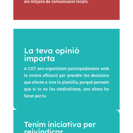
als mitjans de comunicació locals.
La teva opinió
importa
A CGT ens organitzem participadament amb
la nostra afiliació per prendre les decisions
que afecte a tota la plantilla,
perquè pensem
que si tu no fas sindicalisme, uns altres ho
faran per tu
Tenim iniciativa per
reivindicar