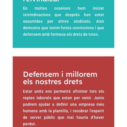
En moltes ocasions hem iniciat
reivindicacions que després han estat
assumides per altres sindicats. Això
demostra que tenim fortes conviccions i que
defensem amb fermesa els drets de totes.
Defensem i millorem
els nostres drets
Estar units ens permetrà afrontar tots els
reptes laborals que estan per venir. Junts
podrem ajudar a definir una empresa més
humana amb la plantilla, i recobrar l’esperit
de servei públic que mai hauria d’haver
perdut.