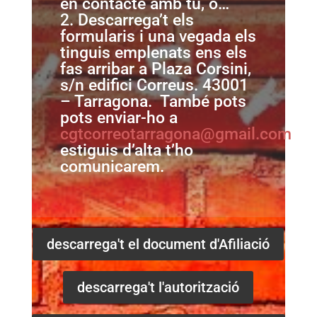
en contacte amb tu, o…
2. Descarrega’t els
formularis i una vegada els
tinguis emplenats ens els
fas arribar a Plaza
Corsini
,
s/n edifici Correus. 43001
– Tarragona. També pots
pots enviar-ho a
cgtcorreotarragona@gmail.com
. Q
estiguis d’alta t’ho
comunicarem.
descarrega't el document d'Afiliació
descarrega't l'autorització