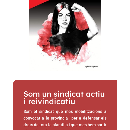
Som un sindicat actiu
i reivindicatiu
Som el sindicat que més mobilitzacions a
convocat a la província per a defensar els
drets de tota la plantilla i que mes hem sortit