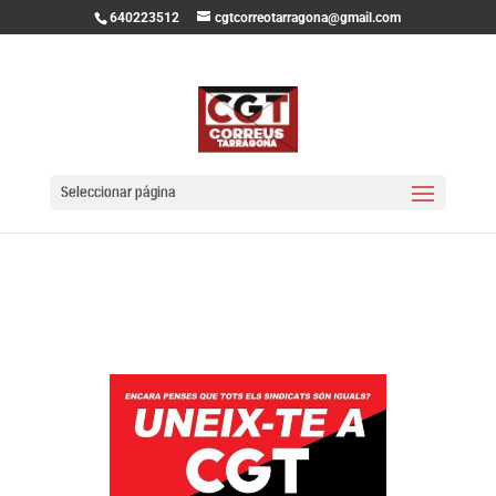
640223512
cgtcorreotarragona@gmail.com
AFÍLIA’T
Seleccionar página