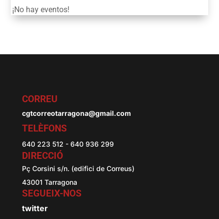
¡No hay eventos!
CORREU
cgtcorreotarragona@gmail.com
TELÈFONS
640 223 512 - 640 936 299
DIRECCIÓ
Pç Corsini s/n. (edifici de Correus)
43001 Tarragona
SEGUEIX-NOS
twitter