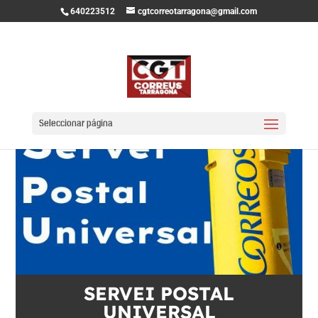
640223512
cgtcorreotarragona@gmail.com
Seleccionar página
SERVEI POSTAL
UNIVERSAL