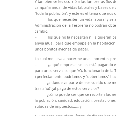
Y también se les ocurrió a los lumbreras (los 
campaña anual de vidas laborales y bases de 
“toda la población”, y este es el tema que nos
– los que necesiten un vida laboral y se 
Administración de la Tesorería no podrán obt
cambio,
– los que no la necesiten ni la quieran pa
envía igual, para que empapelen la habitación
unos bonitos aviones de papel.
Lo cual me lleva a hacerme unas inocentes pr
– ¿a qué empresas se les está pagando es
para unos servicios que YO, funcionaria de la
) perfectamente podríamos y “deberíamos” ha
– ¿a dónde va parte de ese sueldo que me
tras año? ¿al pago de estos servicios?
– ¿cómo puede ser que se recorten las nec
la población: sanidad, educación, prestaciones 
subidas de impuestos…… y
NO se pare este “despilfarro” de dinero haci