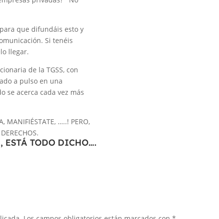
para que difundáis esto y
omunicación. Si tenéis
lo llegar.
cionaria de la TGSS, con
nado a pulso en una
do se acerca cada vez más
, MANIFIÉSTATE, …..! PERO,
 DERECHOS.
, ESTÁ TODO DICHO….
licada.
Los campos obligatorios están marcados con
*