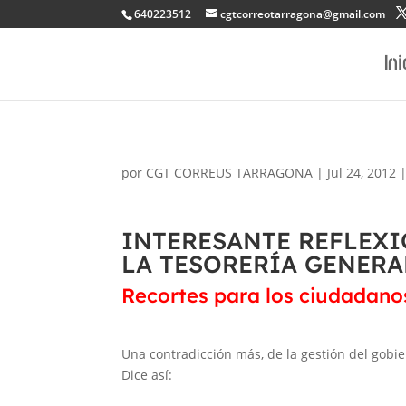
640223512
cgtcorreotarragona@gmail.com
Ini
por
CGT CORREUS TARRAGONA
|
Jul 24, 2012
INTERESANTE REFLEX
LA TESORERÍA GENERA
Recortes para los ciudadano
Una contradicción más, de la gestión del gobi
Dice así: