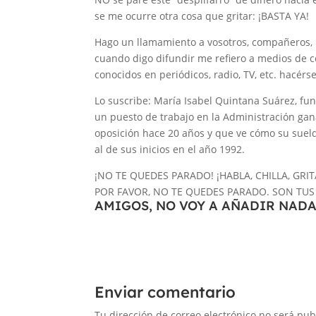
se me ocurre otra cosa que gritar: ¡BASTA YA!
Hago un llamamiento a vosotros, compañeros, 
cuando digo difundir me refiero a medios de c
conocidos en periódicos, radio, TV, etc. hacérse
Lo suscribe: María Isabel Quintana Suárez, fun
un puesto de trabajo en la Administración ga
oposición hace 20 años y que ve cómo su suel
al de sus inicios en el año 1992.
¡NO TE QUEDES PARADO! ¡HABLA, CHILLA, GRITA
POR FAVOR, NO TE QUEDES PARADO. SON TUS
AMIGOS, NO VOY A AÑADIR NADA
Enviar comentario
Tu dirección de correo electrónico no será pub