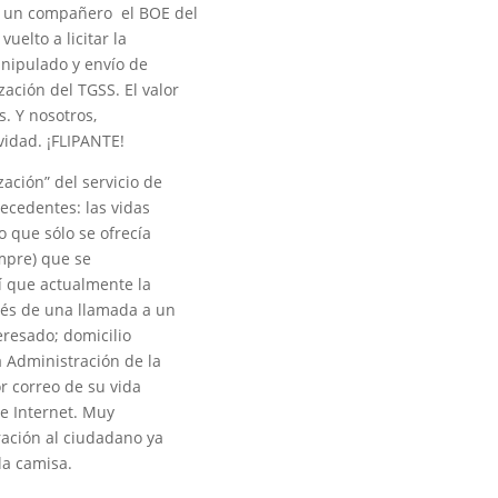
 un compañero el BOE del
uelto a licitar la
anipulado y envío de
ación del TGSS. El valor
s. Y nosotros,
vidad. ¡FLIPANTE!
zación” del servicio de
ecedentes: las vidas
o que sólo se ofrecía
empre) que se
sí que actualmente la
avés de una llamada a un
teresado; domicilio
la Administración de la
r correo de su vida
de Internet. Muy
ración al ciudadano ya
la camisa.