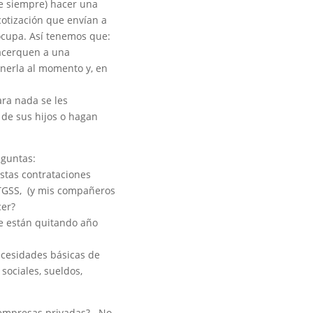
de siempre) hacer una
cotización que envían a
 ocupa. Así tenemos que:
acerquen a una
enerla al momento y, en
ra nada se les
 de sus hijos o hagan
eguntas:
tas contrataciones
 TGSS, (y mis compañeros
cer?
 están quitando año
esidades básicas de
sociales, sueldos,
a empresas privadas? No