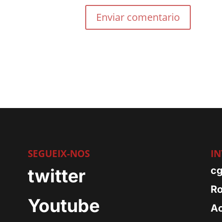
SEGUEIX-NOS
IN
m
cg
twitter
Ro
Youtube
Ac