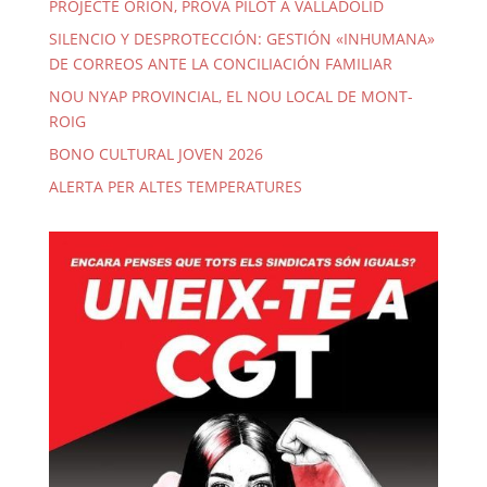
PROJECTE ORIÓN, PROVA PILOT A VALLADOLID
SILENCIO Y DESPROTECCIÓN: GESTIÓN «INHUMANA»
DE CORREOS ANTE LA CONCILIACIÓN FAMILIAR
NOU NYAP PROVINCIAL, EL NOU LOCAL DE MONT-
ROIG
BONO CULTURAL JOVEN 2026
ALERTA PER ALTES TEMPERATURES