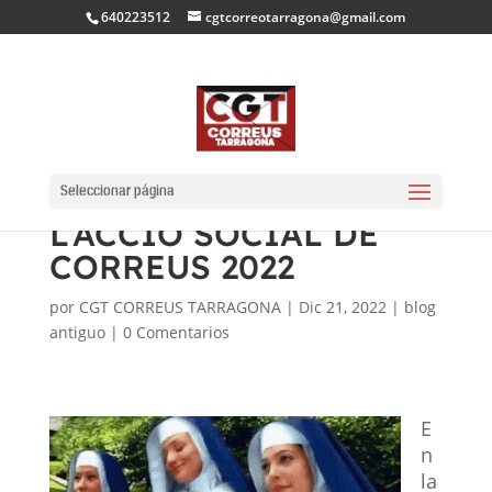
640223512
cgtcorreotarragona@gmail.com
ABONAMENT DE LES
ÚLTIMES AJUDES DE
Seleccionar página
L’ACCIÓ SOCIAL DE
CORREUS 2022
por
CGT CORREUS TARRAGONA
|
Dic 21, 2022
|
blog
antiguo
|
0 Comentarios
E
n
la