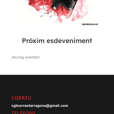
Pròxim esdeveniment
¡No hay eventos!
CORREU
cgtcorreotarragona@gmail.com
TELÈFONS