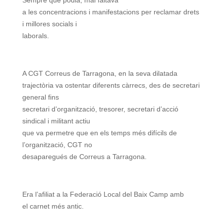
Sempre que podia, mai faltava
a les concentracions i manifestacions per reclamar drets
i millores socials i
laborals.
A CGT Correus de Tarragona, en la seva dilatada
trajectòria va ostentar diferents càrrecs, des de secretari
general fins
secretari d’organització, tresorer, secretari d’acció
sindical i militant actiu
que va permetre que en els temps més difícils de
l’organització, CGT no
desaparegués de Correus a Tarragona.
Era l’afiliat a la Federació Local del Baix Camp amb
el carnet més antic.