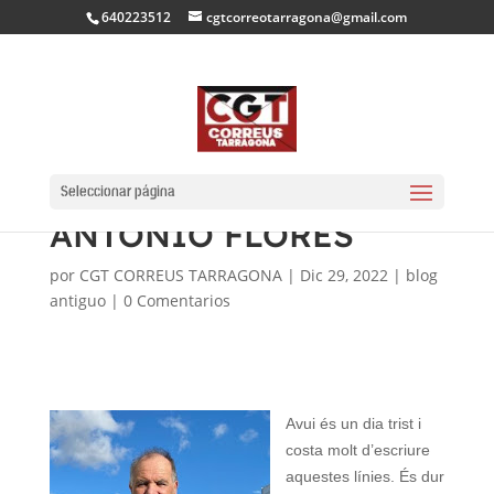
640223512
cgtcorreotarragona@gmail.com
AHIR ENS VA DEIXAR
EL NOSTRE COMPANY
Seleccionar página
ANTONIO FLORES
por
CGT CORREUS TARRAGONA
|
Dic 29, 2022
|
blog
antiguo
|
0 Comentarios
Avui és un dia trist i
costa molt d’escriure
aquestes línies. És dur