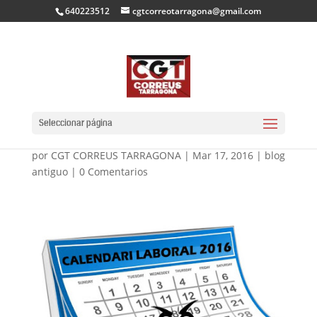
640223512
cgtcorreotarragona@gmail.com
CALENDARI LABORAL
2016
Seleccionar página
por
CGT CORREUS TARRAGONA
|
Mar 17, 2016
|
blog
antiguo
|
0 Comentarios