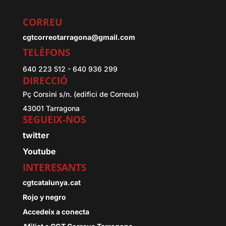
CORREU
cgtcorreotarragona@gmail.com
TELÈFONS
640 223 512 - 640 936 299
DIRECCIÓ
Pç Corsini s/n. (edifici de Correus)
43001 Tarragona
SEGUEIX-NOS
twitter
Youtube
INTERESANTS
cgtcatalunya.cat
Rojo y negro
Accedeix a conecta