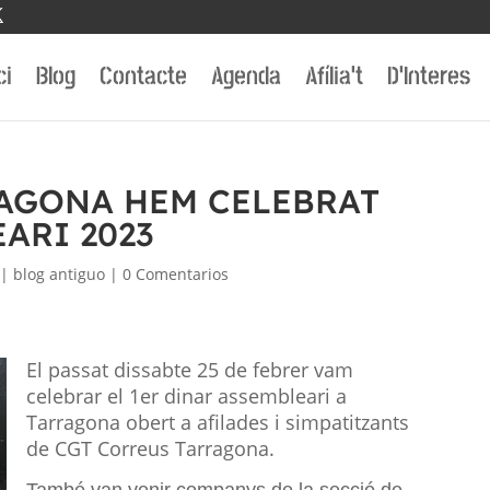
ci
Blog
Contacte
Agenda
Afília’t
D’Interes
AGONA HEM CELEBRAT
ARI 2023
|
blog antiguo
|
0 Comentarios
El passat dissabte 25 de febrer vam
celebrar el
1er
dinar assembleari a
Tarragona obert a afilades i simpatitzants
de CGT Correus Tarragona.