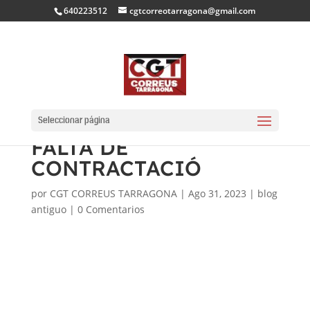
640223512
cgtcorreotarragona@gmail.com
CGT DENUNCIEM ALS
MITJANS L’ABÚS DE
Seleccionar página
FALTA DE
CONTRACTACIÓ
por
CGT CORREUS TARRAGONA
|
Ago 31, 2023
|
blog
antiguo
|
0 Comentarios