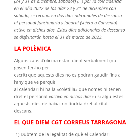
(24
y
31 de
diciembre
,
sábados
) (…) por la
coincidencia
en
el año
2022 de
los
días
24
y
31 de
diciembre
con
sábado
,
se
reconocen
dos
días
adicionales
de
descanso
al personal
funcionario
y
laboral (
sujeto
a
Convenio
)
activo en
dichos
días
.
Estos
días
adicionales
de
descanso
se
disfrutarán
hasta
el 31 de
marzo
de 2023.
LA POLÈMICA
Alguns caps d’oficina estan dient verbalment (no
gosen fer-ho per
escrit) que aquests dies no es podran gaudir fins a
l’any que ve perquè
al calendari hi ha la
«coletilla
» que només hi tenen
dret el personal
«activo en
dichos
días
» i si algú estès
aquests dies de baixa, no tindria dret al citat
descans.
EL QUE DIEM CGT CORREUS TARRAGONA
-1) Dubtem de la legalitat de què el Calendari