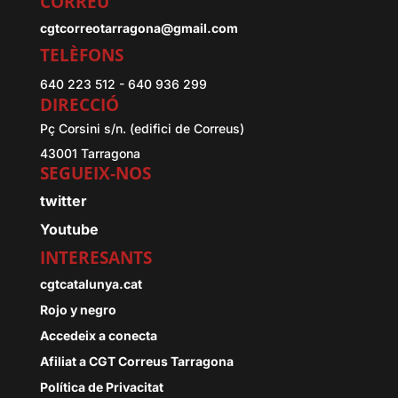
CORREU
cgtcorreotarragona@gmail.com
TELÈFONS
640 223 512 - 640 936 299
DIRECCIÓ
Pç Corsini s/n. (edifici de Correus)
43001 Tarragona
SEGUEIX-NOS
twitter
Youtube
INTERESANTS
cgtcatalunya.cat
Rojo y negro
Accedeix a conecta
Afiliat a CGT Correus Tarragona
Política de Privacitat