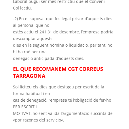
Laboral pugui ser més restrictiu que el Conveni
Col·lectiu.
-2) En el suposat que fos legal privar d’aquests dies
al personal que no
estès actiu el 24 i 31 de desembre, l’empresa podria
descomptar aquests
dies en la següent nòmina o liquidació, per tant, no
hi ha raó per una
denegació anticipada d’aquests dies.
EL QUE RECOMANEM CGT CORREUS
TARRAGONA
Sol·liciteu els dies que desitgeu per escrit de la
forma habitual i en
cas de denegació, l’empresa té l’obligació de fer-ho
PER ESCRIT i
MOTIVAT, no sent vàlida l’argumentació succinta de
«por
razones
del
servicio
«.