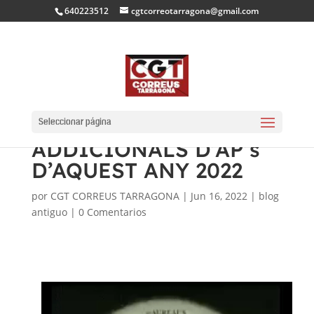
640223512
cgtcorreotarragona@gmail.com
CGT INFORMEM SOBRE
ELS DIES
Seleccionar página
ADDICIONALS D’AP’s
D’AQUEST ANY 2022
por
CGT CORREUS TARRAGONA
|
Jun 16, 2022
|
blog
antiguo
|
0 Comentarios