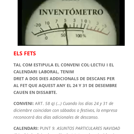
ELS FETS
TAL COM ESTIPULA EL CONVENI COL·LECTIU I EL
CALENDARI LABORAL, TENIM
DRET A DOS DIES ADDICIONALS DE DESCANS PER
AL FET QUE AQUEST ANY EL 24
Y
31 DE DESEMBRE
CAUEN EN DISSABTE.
CONVENI:
ART.
58
q
) (…) Cuando
los
días
24
y
31 de
diciembre
coincidan
con
sábados
o
festivos
,
la empresa
reconocerá
dos
días
adicionales
de
descanso
.
CALENDARI:
PUNT
9.
ASUNTOS
PARTICULARES
NAVIDAD