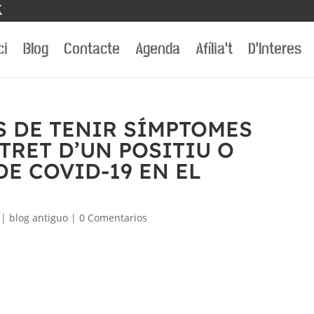
ci
Blog
Contacte
Agenda
Afília’t
D’Interes
S DE TENIR SÍMPTOMES
TRET D’UN POSITIU O
DE COVID-19 EN EL
|
blog antiguo
|
0 Comentarios