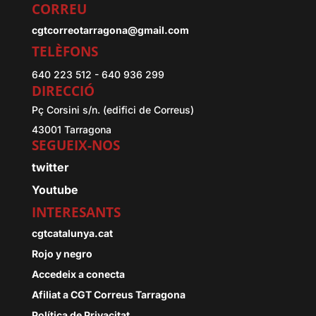
CORREU
cgtcorreotarragona@gmail.com
TELÈFONS
640 223 512 - 640 936 299
DIRECCIÓ
Pç Corsini s/n. (edifici de Correus)
43001 Tarragona
SEGUEIX-NOS
twitter
Youtube
INTERESANTS
cgtcatalunya.cat
Rojo y negro
Accedeix a conecta
Afiliat a CGT Correus Tarragona
Política de Privacitat