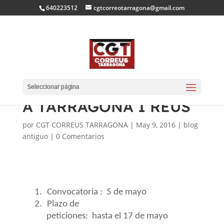
640223512
cgtcorreotarragona@gmail.com
CONVOCATÒRIA DE
REAJUSTAMENT LOCAL
Seleccionar página
A TARRAGONA I REUS
por
CGT CORREUS TARRAGONA
|
May 9, 2016
|
blog
antiguo
|
0 Comentarios
1.
Convocatoria :
5 de mayo
2.
Plazo de
peticiones:
hasta el 17 de mayo