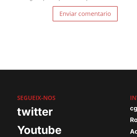
SEGUEIX-NOS
IN
m
cg
twitter
Ro
Youtube
Ac