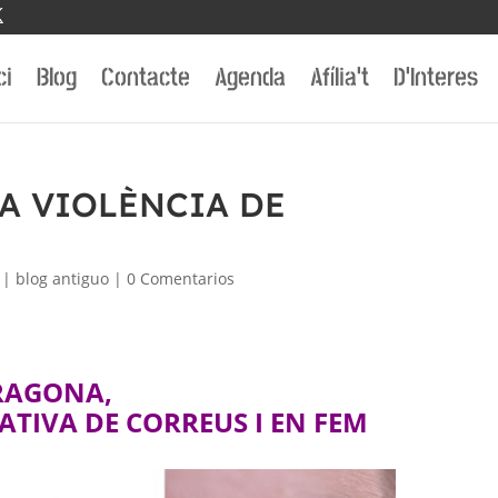
ci
Blog
Contacte
Agenda
Afília’t
D’Interes
A VIOLÈNCIA DE
|
blog antiguo
|
0 Comentarios
RRAGONA,
ATIVA DE CORREUS I EN FEM