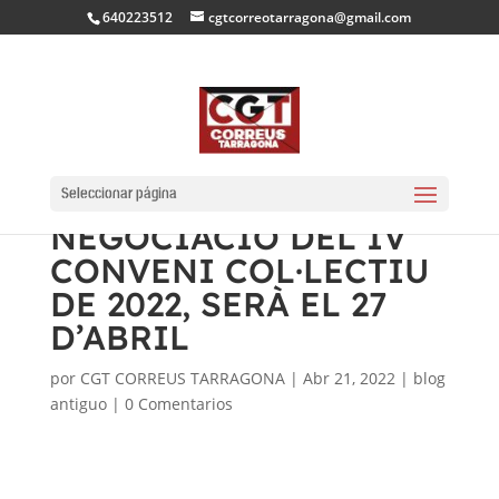
640223512
cgtcorreotarragona@gmail.com
CORREUS CONVOCA
LA PRIMERA TAULA DE
Seleccionar página
NEGOCIACIÓ DEL IV
CONVENI COL·LECTIU
DE 2022, SERÀ EL 27
D’ABRIL
por
CGT CORREUS TARRAGONA
|
Abr 21, 2022
|
blog
antiguo
|
0 Comentarios