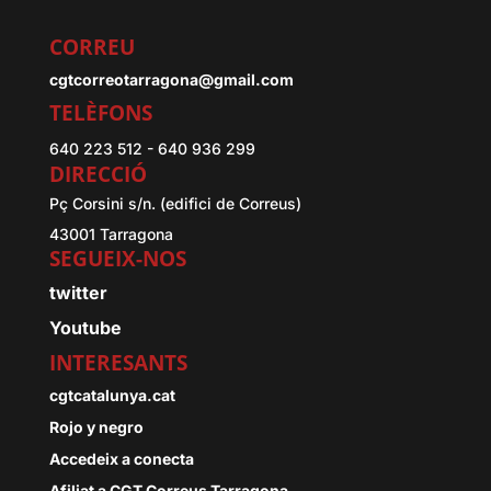
CORREU
cgtcorreotarragona@gmail.com
TELÈFONS
640 223 512 - 640 936 299
DIRECCIÓ
Pç Corsini s/n. (edifici de Correus)
43001 Tarragona
SEGUEIX-NOS
twitter
Youtube
INTERESANTS
cgtcatalunya.cat
Rojo y negro
Accedeix a conecta
Afiliat a CGT Correus Tarragona