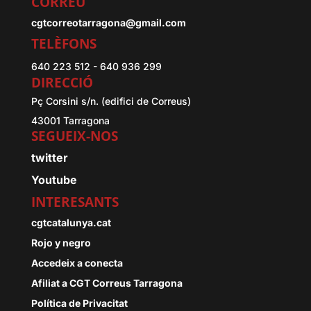
CORREU
cgtcorreotarragona@gmail.com
TELÈFONS
640 223 512 - 640 936 299
DIRECCIÓ
Pç Corsini s/n. (edifici de Correus)
43001 Tarragona
SEGUEIX-NOS
twitter
Youtube
INTERESANTS
cgtcatalunya.cat
Rojo y negro
Accedeix a conecta
Afiliat a CGT Correus Tarragona
Política de Privacitat