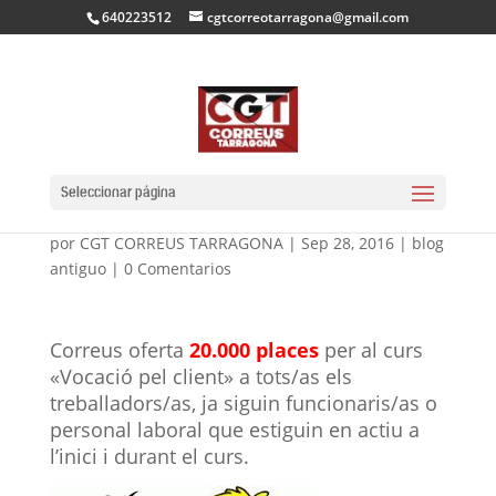
640223512
cgtcorreotarragona@gmail.com
CURS «VOCACIÓN POR
EL CLIENTE»
Seleccionar página
por
CGT CORREUS TARRAGONA
|
Sep 28, 2016
|
blog
antiguo
|
0 Comentarios
Correus
oferta
20.000 places
per al curs
«Vocació pel client» a tots/as els
treballadors/as,
ja siguin funcionaris/as o
personal laboral que estiguin en actiu a
l’inici i durant el curs.