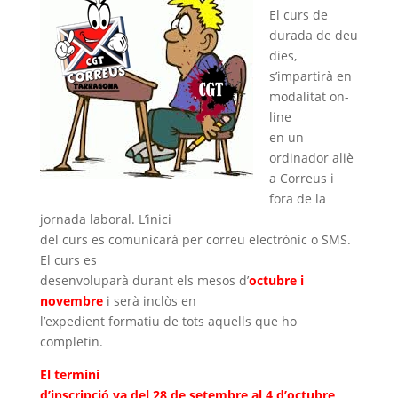
El curs de
durada de deu
dies,
s’impartirà en
modalitat on-
line
en un
ordinador aliè
a Correus i
fora de la
jornada laboral. L’inici
del curs es comunicarà per correu electrònic o SMS.
El curs es
desenvoluparà durant els mesos d’
octubre i
novembre
i serà inclòs en
l’expedient formatiu de tots aquells que ho
completin.
El termini
d’inscripció va del 28 de setembre al 4 d’octubre
,