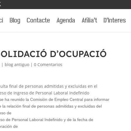
ci
Blog
Contacte
Agenda
Afília’t
D’Interes
OLIDACIÓ D’OCUPACIÓ
1
|
blog antiguo
|
0 Comentarios
ulta final de personas admitidas y excluidas en el
eso de Ingreso de Personal Laboral Indefinido
se ha reunido la Comisión de Empleo Central para informar
 la relación final de personas admitidas y excluidas del
eso de
eso de Personal Laboral Indefinido y de la fecha de
bración de