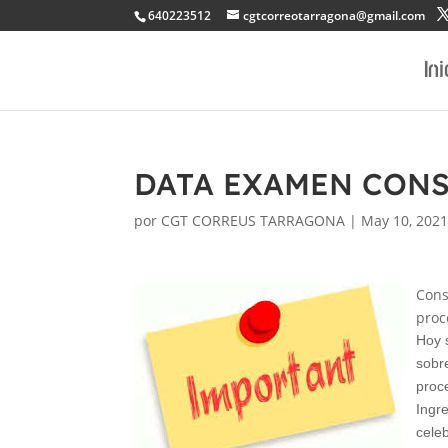
640223512
cgtcorreotarragona@gmail.com
Ini
DATA EXAMEN CONS
por
CGT CORREUS TARRAGONA
|
May 10, 202
Cons
proc
Hoy 
sobre
proc
Ingr
cele