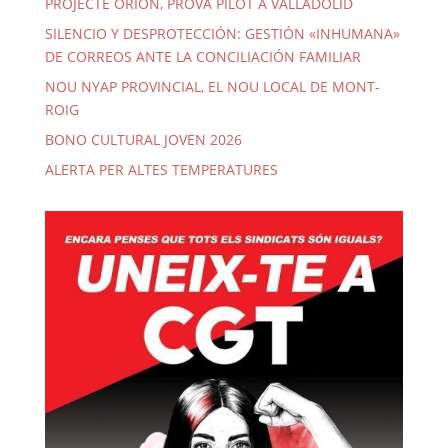
PROJECTE ORIÓN, PROVA PILOT A VALLADOLID
SILENCIO Y DESPROTECCIÓN: GESTIÓN «INHUMANA»
DE CORREOS ANTE LA CONCILIACIÓN FAMILIAR
NOU NYAP PROVINCIAL, EL NOU LOCAL DE MONT-
ROIG
BONO CULTURAL JOVEN 2026
ALERTA PER ALTES TEMPERATURES