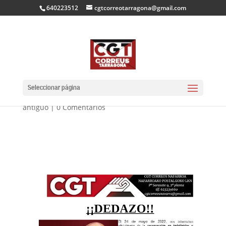
640223512
cgtcorreotarragona@gmail.com
DEDAZO A NAVARRA!!!
Seleccionar página
por
CGT CORREUS TARRAGONA
|
Jun 27, 2022
|
blog
antiguo
|
0 Comentarios