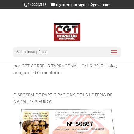
640223512
cgtcorreotarragona@gmail.com
DISPONIBLE LOTERIA
DE NADAL
Seleccionar página
por
CGT CORREUS TARRAGONA
|
Oct 6, 2017
|
blog
antiguo
|
0 Comentarios
DISPOSEM DE PARTICIPACIONS DE LA LOTERIA DE
NADAL DE 3 EUROS