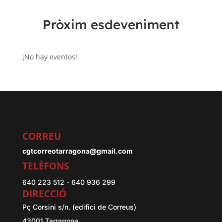
Pròxim esdeveniment
¡No hay eventos!
CORREU
cgtcorreotarragona@gmail.com
TELÈFONS
640 223 512 - 640 936 299
DIRECCIÓ
Pç Corsini s/n. (edifici de Correus)
43001 Tarragona