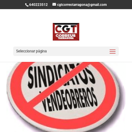
640223512
cgtcorreotarragona@gmail.com
Seleccionar página