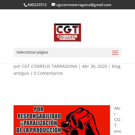
640223512
cgtcorreotarragona@gmail.com
ENS REUNIM AMB LA
DIRECCIÓ DE ZONA
Seleccionar página
por
CGT CORREUS TARRAGONA
|
Abr 30, 2020
|
blog
antiguo
|
0 Comentarios
Ahi
r
CG
T
ens