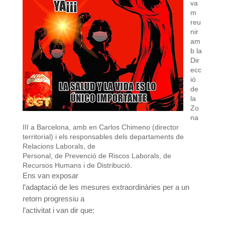
va
m
reu
nir
am
b la
Dir
ecc
ió
de
la
Zo
na
III a Barcelona, amb en Carlos Chimeno (director
territorial) i els responsables dels departaments de
Relacions Laborals, de
Personal, de Prevenció de Riscos Laborals, de
Recursos Humans i de Distribució.
Ens van exposar
l’adaptació de les mesures extraordinàries per a un
retorn progressiu a
l’activitat i van dir que: