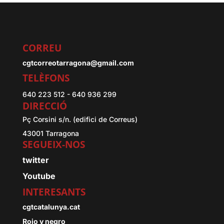
CORREU
cgtcorreotarragona@gmail.com
TELÈFONS
640 223 512 - 640 936 299
DIRECCIÓ
Pç Corsini s/n. (edifici de Correus)
43001 Tarragona
SEGUEIX-NOS
twitter
Youtube
INTERESANTS
cgtcatalunya.cat
Rojo y negro