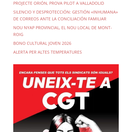
PROJECTE ORIÓN, PROVA PILOT A VALLADOLID
SILENCIO Y DESPROTECCIÓN: GESTIÓN «INHUMANA»
DE CORREOS ANTE LA CONCILIACIÓN FAMILIAR
NOU NYAP PROVINCIAL, EL NOU LOCAL DE MONT-
ROIG
BONO CULTURAL JOVEN 2026
ALERTA PER ALTES TEMPERATURES