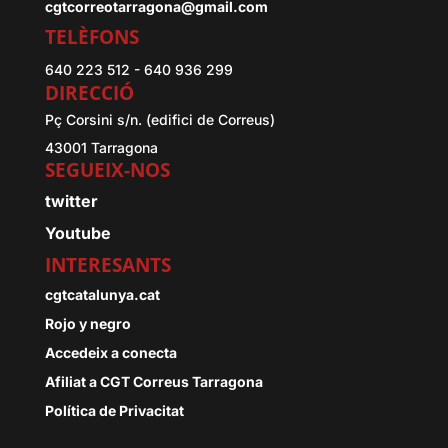
cgtcorreotarragona@gmail.com
TELÈFONS
640 223 512 - 640 936 299
DIRECCIÓ
Pç Corsini s/n. (edifici de Correus)
43001 Tarragona
SEGUEIX-NOS
twitter
Youtube
INTERESANTS
cgtcatalunya.cat
Rojo y negro
Accedeix a conecta
Afiliat a CGT Correus Tarragona
Política de Privacitat