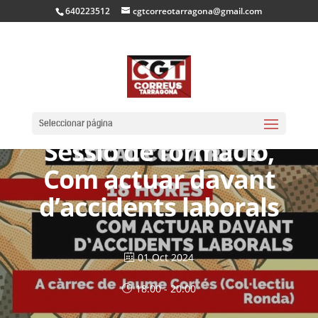
640223512
cgtcorreotarragona@gmail.com
Seleccionar página
Sessió de formació,
Com actuar davant
d’accidents laborals
01 Oct 2024
18:00 - 20:00