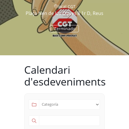
local CGT
Plaça Nen de les Oques 8 1r D, Reus
Terminado
Calendari
d'esdeveniments