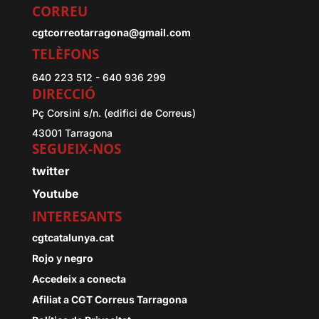
CORREU
cgtcorreotarragona@gmail.com
TELÈFONS
640 223 512 - 640 936 299
DIRECCIÓ
Pç Corsini s/n. (edifici de Correus)
43001 Tarragona
SEGUEIX-NOS
twitter
Youtube
INTERESANTS
cgtcatalunya.cat
Rojo y negro
Accedeix a conecta
Afiliat a CGT Correus Tarragona