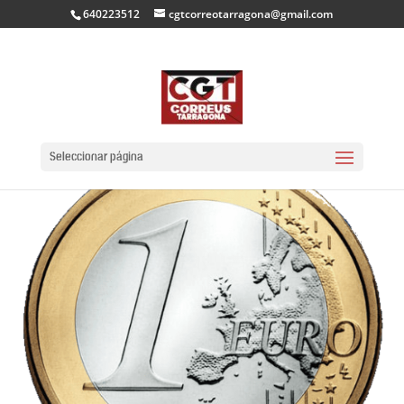
640223512
cgtcorreotarragona@gmail.com
Seleccionar página