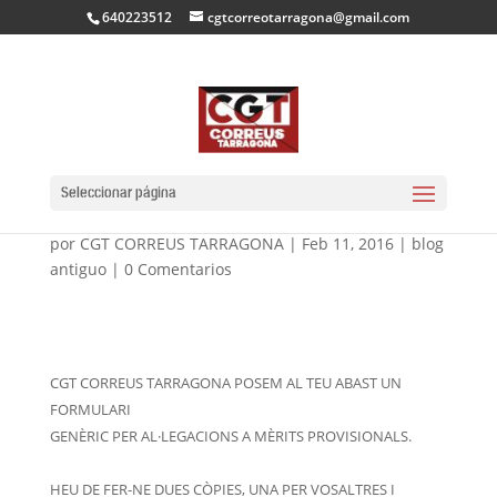
640223512
cgtcorreotarragona@gmail.com
FORMULARI
RECLAMACIÓ MÈRITS
Seleccionar página
por
CGT CORREUS TARRAGONA
|
Feb 11, 2016
|
blog
antiguo
|
0 Comentarios
CGT CORREUS TARRAGONA POSEM AL TEU ABAST UN
FORMULARI
GENÈRIC PER AL·LEGACIONS A MÈRITS PROVISIONALS.
HEU DE FER-NE DUES CÒPIES, UNA PER VOSALTRES I