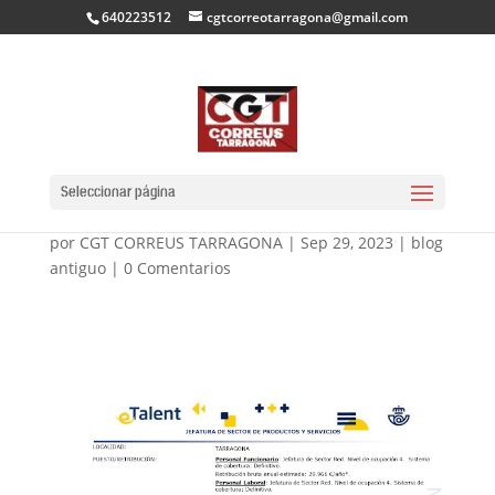
640223512
cgtcorreotarragona@gmail.com
HO SABEM, HO
PUBLIQUEM
Seleccionar página
por
CGT CORREUS TARRAGONA
|
Sep 29, 2023
|
blog
antiguo
|
0 Comentarios