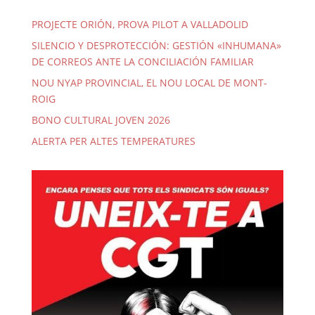
PROJECTE ORIÓN, PROVA PILOT A VALLADOLID
SILENCIO Y DESPROTECCIÓN: GESTIÓN «INHUMANA»
DE CORREOS ANTE LA CONCILIACIÓN FAMILIAR
NOU NYAP PROVINCIAL, EL NOU LOCAL DE MONT-
ROIG
BONO CULTURAL JOVEN 2026
ALERTA PER ALTES TEMPERATURES