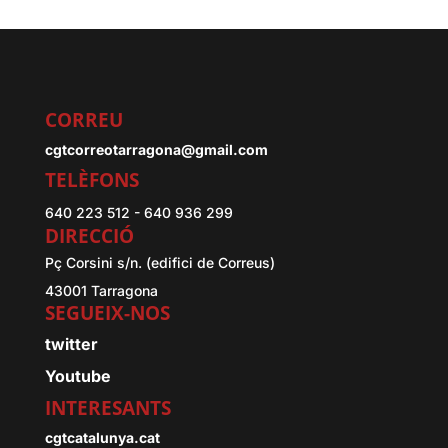
CORREU
cgtcorreotarragona@gmail.com
TELÈFONS
640 223 512 - 640 936 299
DIRECCIÓ
Pç Corsini s/n. (edifici de Correus)
43001 Tarragona
SEGUEIX-NOS
twitter
Youtube
INTERESANTS
cgtcatalunya.cat