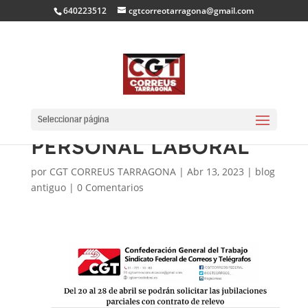
640223512
cgtcorreotarragona@gmail.com
JUBILACIONS
PARCIALS PER AL
Seleccionar página
PERSONAL LABORAL
por
CGT CORREUS TARRAGONA
|
Abr 13, 2023
|
blog
antiguo
|
0 Comentarios