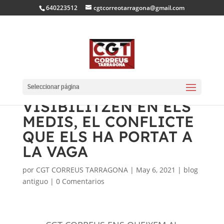
640223512
cgtcorreotarragona@gmail.com
LA PLANTILLA DE LA
UR, USE I URP DE REUS
Seleccionar página
VISIBILITZEN EN ELS
MEDIS, EL CONFLICTE
QUE ELS HA PORTAT A
LA VAGA
por
CGT CORREUS TARRAGONA
|
May 6, 2021
|
blog
antiguo
|
0 Comentarios