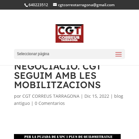
640223512
cgtcorreotarragona@gmail.com
L’EMPRESA ES TANCA
AMB BANDA EN LA
Seleccionar página
NEGOCIACIÓ. CGT
SEGUIM AMB LES
MOBILITZACIONS
por
CGT CORREUS TARRAGONA
|
Dic 15, 2022
|
blog
antiguo
|
0 Comentarios