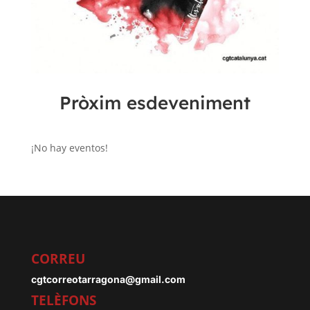
Pròxim esdeveniment
¡No hay eventos!
CORREU
cgtcorreotarragona@gmail.com
TELÈFONS