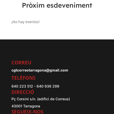
Pròxim esdeveniment
¡No hay eventos!
CORREU
cgtcorreotarragona@gmail.com
TELÈFONS
640 223 512 - 640 936 299
DIRECCIÓ
Pç Corsini s/n. (edifici de Correus)
43001 Tarragona
SEGUEIX-NOS