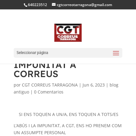
640223512
cgtcorreotarragona@gmail.com
MARXA CONTRA
L’ASSETJAMENT I LA
Seleccionar página
IMPUNITAT A
CORREUS
por
CGT CORREUS TARRAGONA
|
Jun 6, 2023
|
blog
antiguo
|
0 Comentarios
SI ENS TOQUEN A UN/A, ENS TOQUEN A TOTS/ES
L’ABÚS I LA IMPUNITAT, A CGT, ENS HO PRENEM COM
UN ASSUMPTE PERSONAL