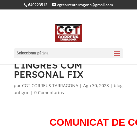
640223512
cgtcorreotarragona@gmail.com
MÈRITS
PROVISIONALS PER
Seleccionar página
L’INGRÉS COM
PERSONAL FIX
por
CGT CORREUS TARRAGONA
|
Ago 30, 2023
|
blog
antiguo
|
0 Comentarios
COMUNICAT DE 