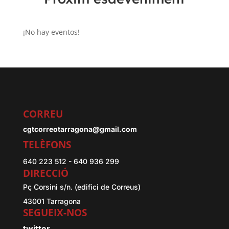
¡No hay eventos!
CORREU
cgtcorreotarragona@gmail.com
TELÈFONS
640 223 512 - 640 936 299
DIRECCIÓ
Pç Corsini s/n. (edifici de Correus)
43001 Tarragona
SEGUEIX-NOS
twitter