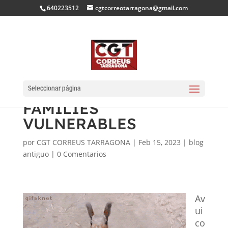
640223512
cgtcorreotarragona@gmail.com
NOU XEC DE 200
EUROS PER A
Seleccionar página
FAMÍLIES
VULNERABLES
por
CGT CORREUS TARRAGONA
|
Feb 15, 2023
|
blog
antiguo
|
0 Comentarios
Av
ui
co