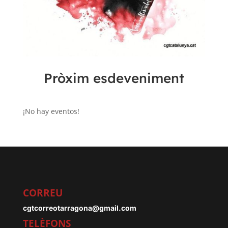
Pròxim esdeveniment
¡No hay eventos!
CORREU
cgtcorreotarragona@gmail.com
TELÈFONS