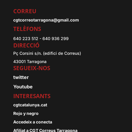
CORREU
cgtcorreotarragona@gmail.com
TELÈFONS
640 223 512 - 640 936 299
DIRECCIÓ
Pç Corsini s/n. (edifici de Correus)
43001 Tarragona
SEGUEIX-NOS
twitter
Youtube
INTERESANTS
cgtcatalunya.cat
Rojo y negro
Accedeix a conecta
Afiliat a CGT Correus Tarragona