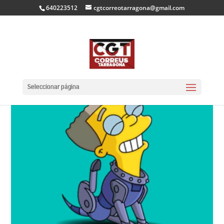
640223512
cgtcorreotarragona@gmail.com
Seleccionar página