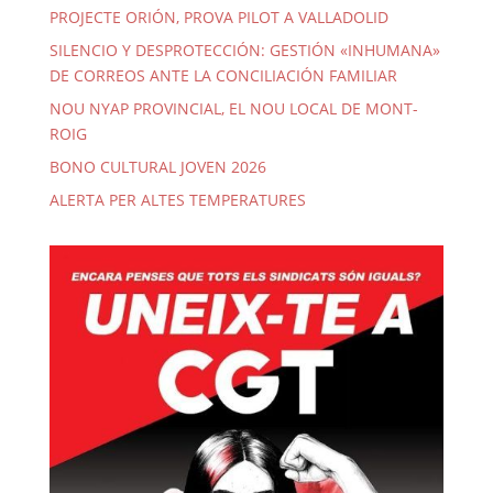
PROJECTE ORIÓN, PROVA PILOT A VALLADOLID
SILENCIO Y DESPROTECCIÓN: GESTIÓN «INHUMANA»
DE CORREOS ANTE LA CONCILIACIÓN FAMILIAR
NOU NYAP PROVINCIAL, EL NOU LOCAL DE MONT-
ROIG
BONO CULTURAL JOVEN 2026
ALERTA PER ALTES TEMPERATURES