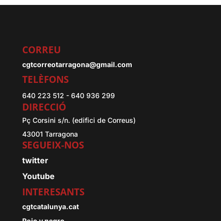
CORREU
cgtcorreotarragona@gmail.com
TELÈFONS
640 223 512 - 640 936 299
DIRECCIÓ
Pç Corsini s/n. (edifici de Correus)
43001 Tarragona
SEGUEIX-NOS
twitter
Youtube
INTERESANTS
cgtcatalunya.cat
Rojo y negro