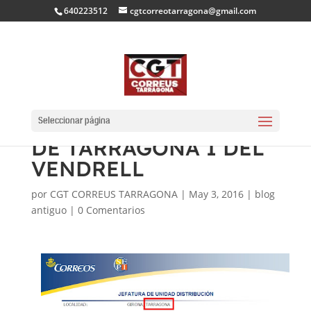
640223512
cgtcorreotarragona@gmail.com
OFERTES LES PLACES
DE CAP DE CARTERIA
Seleccionar página
DE TARRAGONA I DEL
VENDRELL
por
CGT CORREUS TARRAGONA
|
May 3, 2016
|
blog
antiguo
|
0 Comentarios