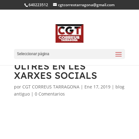
640223512
cgtcorreotarragona@gmail.com
PER QUE NO HEM DE
CONTESTAR A PERFILS
Seleccionar página
ULTRES EN LES
XARXES SOCIALS
por
CGT CORREUS TARRAGONA
|
Ene 17, 2019
|
blog
antiguo
|
0 Comentarios