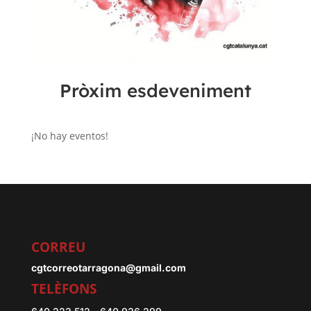
Pròxim esdeveniment
¡No hay eventos!
CORREU
cgtcorreotarragona@gmail.com
TELÈFONS