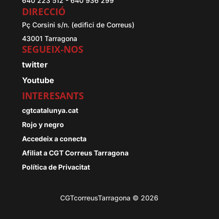
640 223 512 - 640 936 299
DIRECCIÓ
Pç Corsini s/n. (edifici de Correus)
43001 Tarragona
SEGUEIX-NOS
twitter
Youtube
INTERESANTS
cgtcatalunya.cat
Rojo y negro
Accedeix a conecta
Afiliat a CGT Correus Tarragona
Política de Privacitat
CGTcorreusTarragona © 2026