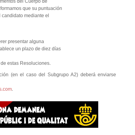
s méritos del Cuerpo de
informamos que su puntuación
l candidato mediante el
.
rer presentar alguna
tablece un plazo de diez días
ón de estas Resoluciones.
ación (en el caso del Subgrupo A2) deberá enviarse
os.com
.