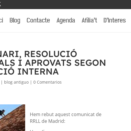
ci
Blog
Contacte
Agenda
Afília’t
D’Interes
ARI, RESOLUCIÓ
ALS I APROVATS SEGON
CIÓ INTERNA
|
blog antiguo
|
0 Comentarios
Hem rebut aquest comunicat de
RRLL
de Madrid: