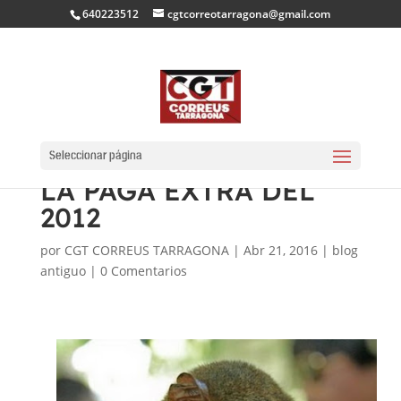
640223512
cgtcorreotarragona@gmail.com
PUBLICACIÓ AL BOE
DE LA DEVOLUCIÓ DE
Seleccionar página
LA PAGA EXTRA DEL
2012
por
CGT CORREUS TARRAGONA
|
Abr 21, 2016
|
blog
antiguo
|
0 Comentarios