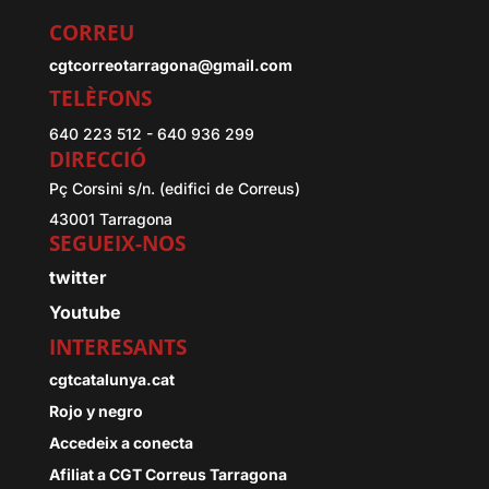
CORREU
cgtcorreotarragona@gmail.com
TELÈFONS
640 223 512 - 640 936 299
DIRECCIÓ
Pç Corsini s/n. (edifici de Correus)
43001 Tarragona
SEGUEIX-NOS
twitter
Youtube
INTERESANTS
cgtcatalunya.cat
Rojo y negro
Accedeix a conecta
Afiliat a CGT Correus Tarragona