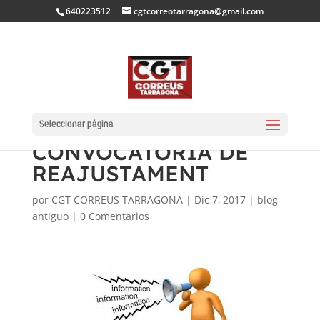
640223512
cgtcorreotarragona@gmail.com
RESOLUCIÓ
DEFINITIVA DE LA
Seleccionar página
CONVOCATÒRIA DE
REAJUSTAMENT
por
CGT CORREUS TARRAGONA
|
Dic 7, 2017
|
blog
antiguo
|
0 Comentarios