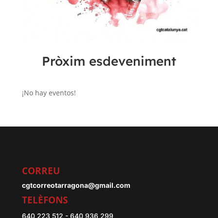
Pròxim esdeveniment
¡No hay eventos!
CORREU
cgtcorreotarragona@gmail.com
TELÈFONS
640 223 512 - 640 936 299