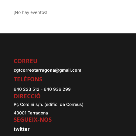
¡No hay eventos!
CORREU
cgtcorreotarragona@gmail.com
TELÈFONS
640 223 512 - 640 936 299
DIRECCIÓ
Pç Corsini s/n. (edifici de Correus)
43001 Tarragona
SEGUEIX-NOS
twitter