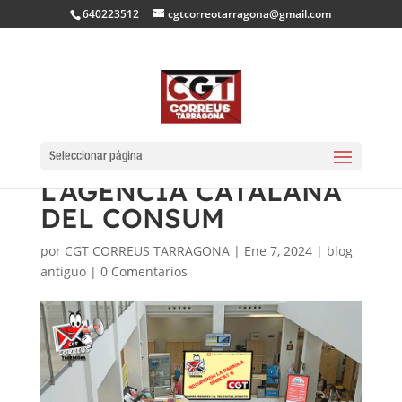
640223512
cgtcorreotarragona@gmail.com
CGT DENUNCIEM A
CORREUS DAVANT DE
Seleccionar página
L’AGÈNCIA CATALANA
DEL CONSUM
por
CGT CORREUS TARRAGONA
|
Ene 7, 2024
|
blog
antiguo
|
0 Comentarios