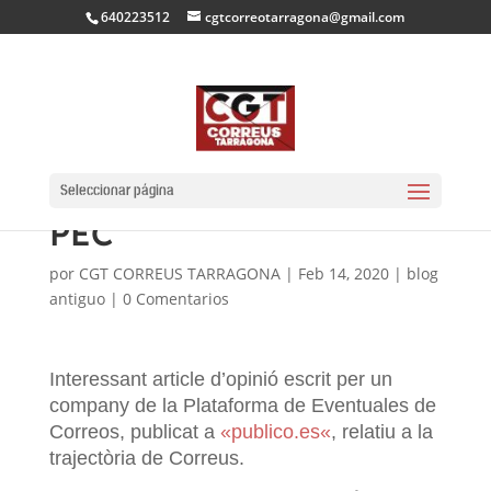
640223512
cgtcorreotarragona@gmail.com
ARTICLE D’OPINIÓ
D’UN COMPANY DE LA
Seleccionar página
PEC
por
CGT CORREUS TARRAGONA
|
Feb 14, 2020
|
blog
antiguo
|
0 Comentarios
Interessant article d’opinió escrit per un
company de la Plataforma
de Eventuales
de
Correos
, publicat a
«publico.
es
«
, relatiu a la
trajectòria de
Correus.