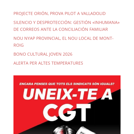
PROJECTE ORIÓN, PROVA PILOT A VALLADOLID
SILENCIO Y DESPROTECCIÓN: GESTIÓN «INHUMANA»
DE CORREOS ANTE LA CONCILIACIÓN FAMILIAR
NOU NYAP PROVINCIAL, EL NOU LOCAL DE MONT-
ROIG
BONO CULTURAL JOVEN 2026
ALERTA PER ALTES TEMPERATURES