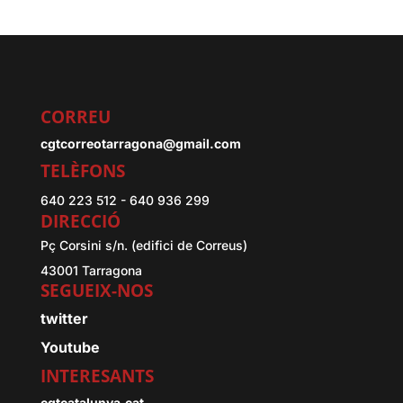
CORREU
cgtcorreotarragona@gmail.com
TELÈFONS
640 223 512 - 640 936 299
DIRECCIÓ
Pç Corsini s/n. (edifici de Correus)
43001 Tarragona
SEGUEIX-NOS
twitter
Youtube
INTERESANTS
cgtcatalunya.cat