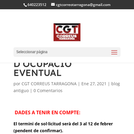
640223512
cgtcorreotarragona@gmail.com
BASES DEFINITIVES
DE LES NOVES BORSES
Seleccionar página
D’OCUPACIÓ
EVENTUAL
por
CGT CORREUS TARRAGONA
|
Ene 27, 2021
|
blog
antiguo
|
0 Comentarios
DADES A TENIR EN COMPTE:
El termini de sol·licitud serà del 3 al 12 de febrer
(pendent de confirmar).