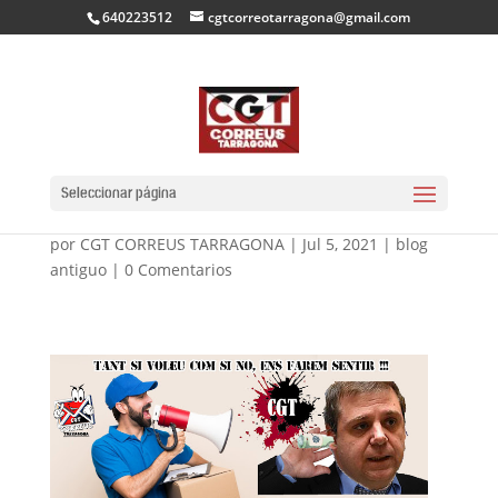
640223512
cgtcorreotarragona@gmail.com
CGT SEGUIM DONANT
VEU A LA PLANTILLA
Seleccionar página
por
CGT CORREUS TARRAGONA
|
Jul 5, 2021
|
blog
antiguo
|
0 Comentarios