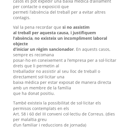
casos es pot expedir una baixa mèdica d’aïllament
per contacte o exposició que
permeti l’absència del treball per a evitar altres
contagis.
Val la pena recordar que
si no assistim
al treball per aquesta causa, i justifiquem
l’absència
,
no existeix un incompliment laboral
objecte
d’iniciar un règim sancionador
. En aquests casos,
sempre es recomana
posar-ho en coneixement a l’empresa per a sol·licitar
drets que li permetin al
treballador no assistir al seu lloc de treball o
directament sol·licitar una
baixa mèdica per estar exposat de manera directa
amb un membre de la família
que ha donat positiu.
També existeix la possibilitat de sol·licitar els
permisos contemplats en els
Art. 58 i 60 del III conveni col·lectiu de Correus. (dies
per malaltia greu
d’un familiar i reduccions de jornada)