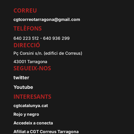
CORREU
cgtcorreotarragona@gmail.com
TELÈFONS
640 223 512 - 640 936 299
DIRECCIÓ
Pç Corsini s/n. (edifici de Correus)
43001 Tarragona
SEGUEIX-NOS
twitter
Youtube
INTERESANTS
cgtcatalunya.cat
Rojo y negro
Accedeix a conecta
Afiliat a CGT Correus Tarragona