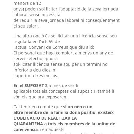
menors de 12
anys) poden sol·licitar l’adaptació de la seva jornada
laboral sense necessitat
de reduir la seva jornada laboral ni conseqüentment
el seu salari.
Una altra opció és sol·licitar una llicència sense sou
regulada en l’art. 59 de
l’actual Conveni de Correus que diu així:
El personal que hagi complert almenys un any de
serveis efectius podrà
sol·licitar llicència sense sou per un termini no
inferior a deu dies, ni
superior a tres mesos.
En el SUPOSAT 2
a més de ser-li
aplicable tots els conceptes del supòsit 1, també li
són els que ara exposarem.
Cal tenir en compte que
si un nen o un
altre membre de la família dóna positiu, existeix
L’OBLIGACIÓ DE REALITZAR LA
QUARANTENA a tots els membres de la unitat de
convivència
, i en aquests