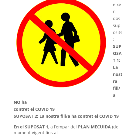
eixe
n
dos
sup
òsits
:
SUP
OSA
T 1;
La
nost
ra
fill/
a
NO ha
contret el COVID 19
SUPOSAT 2; La nostra fill/a ha contret el COVID 19
En el SUPOSAT 1
, a l’empar del
PLAN MECUIDA
(de
moment vigent fins al