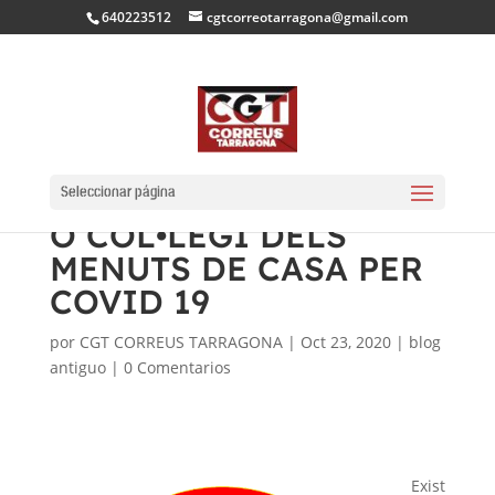
640223512
cgtcorreotarragona@gmail.com
COM AFRONTAR EL
TANCAMENT DE L’AULA
Seleccionar página
O COL•LEGI DELS
MENUTS DE CASA PER
COVID 19
por
CGT CORREUS TARRAGONA
|
Oct 23, 2020
|
blog
antiguo
|
0 Comentarios
Exist