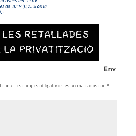
entidades del sector
les de 2019 (0,25% de la
).»
Env
licada.
Los campos obligatorios están marcados con
*