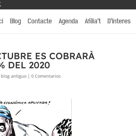
ci
Blog
Contacte
Agenda
Afília’t
D’Interes
CTUBRE ES COBRARÀ
% DEL 2020
|
blog antiguo
|
0 Comentarios