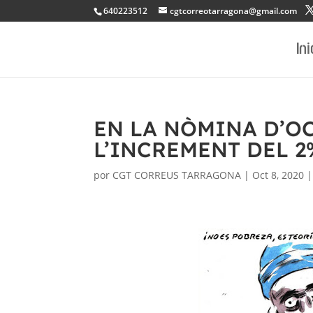
640223512
cgtcorreotarragona@gmail.com
Ini
EN LA NÒMINA D’O
L’INCREMENT DEL 2
por
CGT CORREUS TARRAGONA
|
Oct 8, 2020