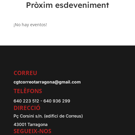
Pròxim esdeveniment
¡No hay eventos!
CORREU
cgtcorreotarragona@gmail.com
TELÈFONS
640 223 512 - 640 936 299
DIRECCIÓ
Pç Corsini s/n. (edifici de Correus)
43001 Tarragona
SEGUEIX-NOS