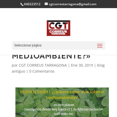
640223512
cgtcorreotarragona@gmail.com
NOU CURS «¿QUIERES
SABER MAS SOBRE EL
Seleccionar página
MEDIOAMBIENTE?»
por
CGT CORREUS TARRAGONA
|
Ene 30, 2019
|
blog
antiguo
|
0 Comentarios