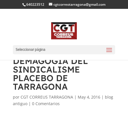
640223512
cgtcorreotarragona@gmail.com
NOUS CRITERIS DE
CONTRACTACIÓ I
Seleccionar página
DEMAGÒGIA DEL
SINDICALISME
PLACEBO DE
TARRAGONA
por
CGT CORREUS TARRAGONA
|
May 4, 2016
|
blog
antiguo
|
0 Comentarios