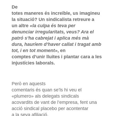
De
totes maneres és increïble, us imagineu
la situació? Un sindicalista retreure a
un altre
«la culpa és teva per
denunciar irregularitats, veus? Ara el
patró s’ha cabrejat i aplica més mà
dura, hauríem d’haver callat i tragat amb
tot, i en tot moment»
, en
comptes d’unir lluites i plantar cara a les
injustícies laborals.
Però en aquests
comentaris és quan se’ls hi veu el
«plumero» als delegats sindicals
acovardits de vant de l’empresa, fent una
acció sindical placebo per acontentar
a la seva afiliació.