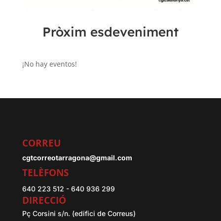
Pròxim esdeveniment
¡No hay eventos!
CORREU
cgtcorreotarragona@gmail.com
TELÈFONS
640 223 512 - 640 936 299
DIRECCIÓ
Pç Corsini s/n. (edifici de Correus)