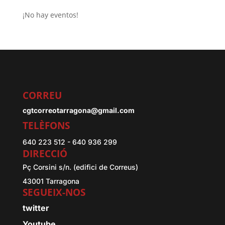
¡No hay eventos!
CORREU
cgtcorreotarragona@gmail.com
TELÈFONS
640 223 512 - 640 936 299
DIRECCIÓ
Pç Corsini s/n. (edifici de Correus)
43001 Tarragona
SEGUEIX-NOS
twitter
Youtube