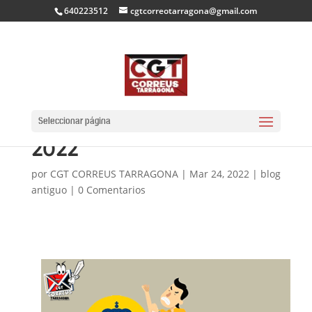
640223512
cgtcorreotarragona@gmail.com
PLANIFICACIÓ DE LES
VACANCES ANUALS
Seleccionar página
2022
por
CGT CORREUS TARRAGONA
|
Mar 24, 2022
|
blog
antiguo
|
0 Comentarios