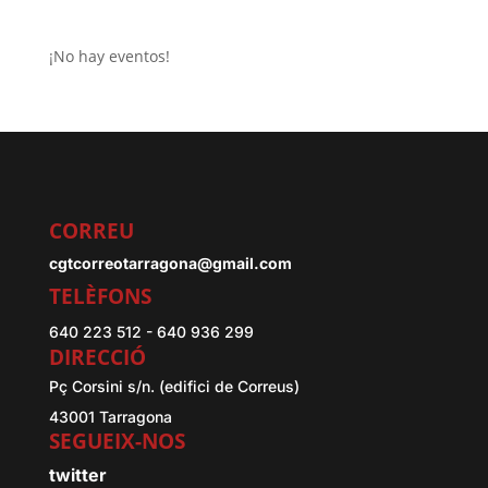
¡No hay eventos!
CORREU
cgtcorreotarragona@gmail.com
TELÈFONS
640 223 512 - 640 936 299
DIRECCIÓ
Pç Corsini s/n. (edifici de Correus)
43001 Tarragona
SEGUEIX-NOS
twitter