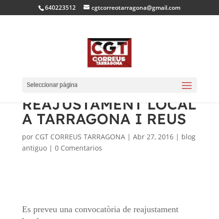
640223512
cgtcorreotarragona@gmail.com
PRÒXIMA
CONVOCATÒRIA DE
Seleccionar página
REAJUSTAMENT LOCAL
A TARRAGONA I REUS
por
CGT CORREUS TARRAGONA
|
Abr 27, 2016
|
blog
antiguo
|
0 Comentarios
Es preveu una convocatòria de reajustament