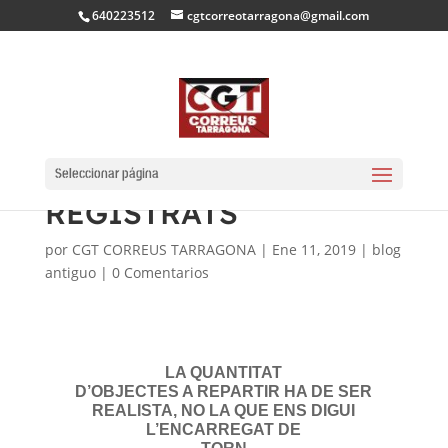
640223512
cgtcorreotarragona@gmail.com
REPARTIMENT DE
ENVIAMENTS
Seleccionar página
REGISTRATS
por
CGT CORREUS TARRAGONA
|
Ene 11, 2019
|
blog
antiguo
|
0 Comentarios
LA QUANTITAT
D’OBJECTES A REPARTIR HA DE SER
REALISTA, NO LA QUE ENS DIGUI
L’ENCARREGAT DE